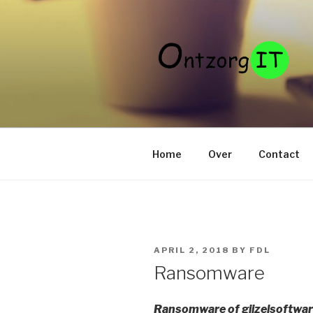
Skip
to
content
Home
Over
Contact
POSTED
APRIL 2, 2018
BY
FDL
ON
Ransomware
Ransomware of gijzelsoftwa