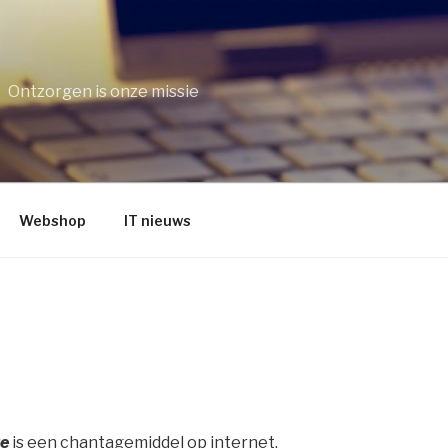
Ontzorgen is onze missie
Webshop
IT nieuws
re
is een chantagemiddel op internet.